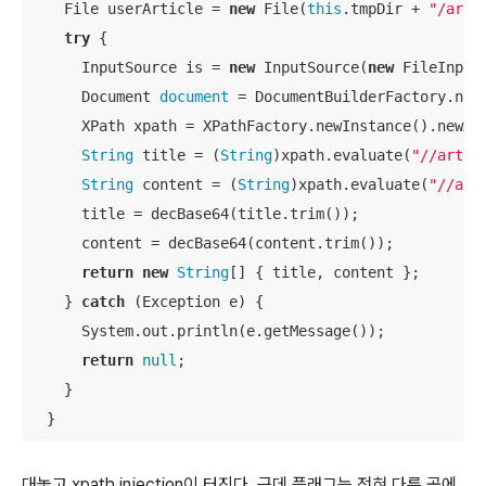
    File userArticle = 
new
 File(
this
.tmpDir + 
"/arti
try
 {

      InputSource is = 
new
 InputSource(
new
 FileInput
      Document 
document
 = DocumentBuilderFactory.newI
      XPath xpath = XPathFactory.newInstance().newXPa
String
 title = (
String
)xpath.evaluate(
"//artic
String
 content = (
String
)xpath.evaluate(
"//art
      title = decBase64(title.trim());

      content = decBase64(content.trim());

return
new
String
[] { title, content };

    } 
catch
 (Exception e) {

      System.out.println(e.getMessage());

return
null
;

    } 

  }
대놓고 xpath injection이 터진다. 근데 플래그는 전혀 다른 곳에