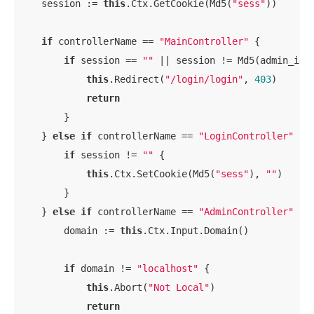
    session := 
this
.Ctx.GetCookie(Md5(
"sess"
))

if
 controllerName == 
"MainController"
 {

if
 session == 
""
 || session != Md5(admin_id +
this
.Redirect(
"/login/login"
, 
403
)

return
        }

    } 
else
if
 controllerName == 
"LoginController"
 {

if
 session != 
""
 {

this
.Ctx.SetCookie(Md5(
"sess"
), 
""
)

        }

    } 
else
if
 controllerName == 
"AdminController"
 {

        domain := 
this
.Ctx.Input.Domain()

if
 domain != 
"localhost"
 {

this
.Abort(
"Not Local"
)

return