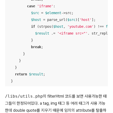
case
'iframe'
:

$src
 = 
$element
->src;

$host
 = parse_url(
$src
)[
'host'
];

if
 (strpos(
$host
, 
'youtube.com'
) !== 
fal
$result
 .= 
'<iframe src="'
. str_replac
            }

break
;

        }

      }

    }

return
$result
;

  }
/libs/utils.php
의 filterHtml 코드를 보면 사용가능한 태
그들이 한정되어있다. a tag, img 태그 등 여러 태그가 사용 가능
한데 double quote를 지우기 때문에 임의의 attribute를 탈출하