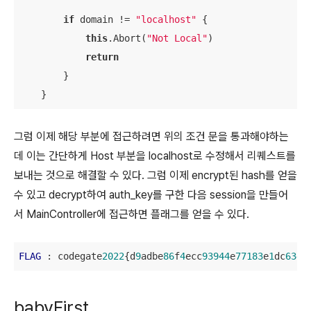
if
 domain != 
"localhost"
 {

this
.Abort(
"Not Local"
)

return
        }

    }
그럼 이제 해당 부분에 접근하려면 위의 조건 문을 통과해야하는
데 이는 간단하게 Host 부분을 localhost로 수정해서 리퀘스트를
보내는 것으로 해결할 수 있다. 그럼 이제 encrypt된 hash를 얻을
수 있고 decrypt하여 auth_key를 구한 다음 session을 만들어
서 MainController에 접근하면 플래그를 얻을 수 있다.
FLAG
 : codegate
2022
{d
9
adbe
86
f
4
ecc
93944
e
77183
e
1
dc
6342
babyFirst