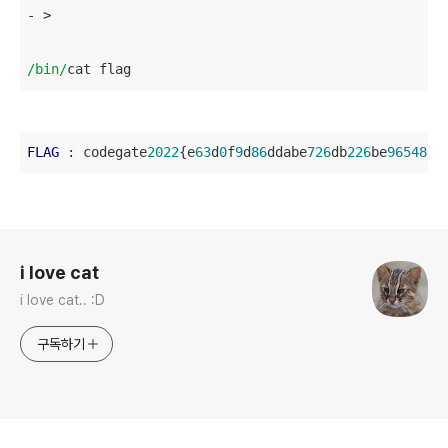
- > 

/bin/
cat flag
FLAG
 : codegate
2022
{e
63
d
0
f
9
d
86
ddabe
726
db
226
be
9654889
로그 정보
i love cat
i love cat.. :D
구독하기