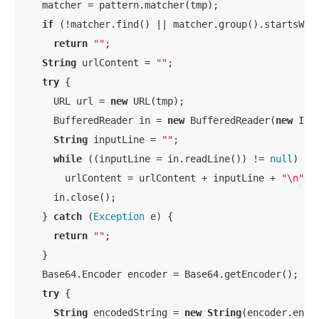
    matcher = pattern.matcher(tmp);

if
 (!matcher.find() || matcher.group().startsWit
return
""
; 

String
 urlContent = 
""
;

try
 {

      URL url = 
new
 URL(tmp);

      BufferedReader in = 
new
 BufferedReader(
new
 Inp
String
 inputLine = 
""
;

while
 ((inputLine = in.readLine()) != 
null
)

        urlContent = urlContent + inputLine + 
"\n"
; 

      in.close();

    } 
catch
 (
Exception
 e) {

return
""
;

    } 

    Base64.Encoder encoder = Base64.getEncoder();

try
 {

String
 encodedString = 
new
String
(encoder.enco