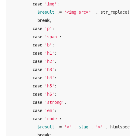
case
'img'
:

$result
 .= 
'<img src="'
 . str_replace(
'"
break
;

case
'p'
:

case
'span'
:

case
'b'
:

case
'h1'
:

case
'h2'
:

case
'h3'
:

case
'h4'
:

case
'h5'
:

case
'h6'
:

case
'strong'
:

case
'em'
:

case
'code'
:

$result
 .= 
'<'
 . 
$tag
 . 
'>'
 . htmlspecia
break
;
