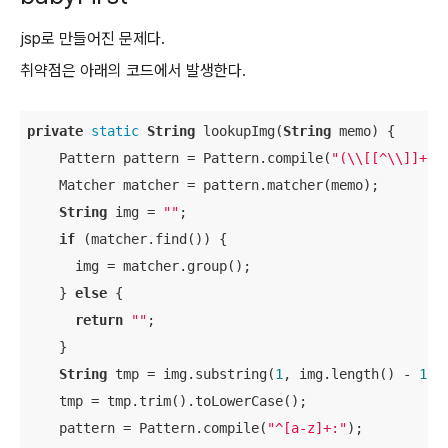
jsp로 만들어진 문제다.
취약점은 아래의 코드에서 발생한다.
private
static
String
 lookupImg(
String
 memo) {

    Pattern pattern = Pattern.compile(
"(\\[[^\\]]+\\
    Matcher matcher = pattern.matcher(memo);

String
 img = 
""
;

if
 (matcher.find()) {

      img = matcher.group();

    } 
else
 {

return
""
;

    } 

String
 tmp = img.substring(
1
, img.length() - 
1
);

    tmp = tmp.trim().toLowerCase();

    pattern = Pattern.compile(
"^[a-z]+:"
);
