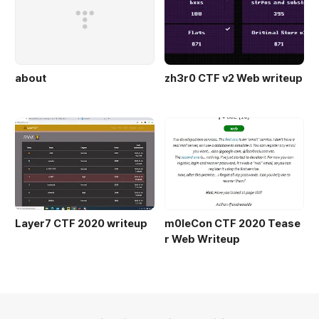
about
zh3r0 CTF v2 Web writeup
Layer7 CTF 2020 writeup
m0leCon CTF 2020 Tease
r Web Writeup
의안내