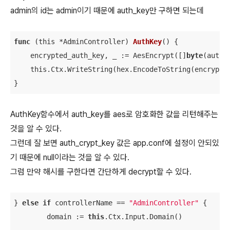
admin의 id는 admin이기 때문에 auth_key만 구하면 되는데
func
(this *AdminController)
AuthKey
()
 {

    encrypted_auth_key, _ := AesEncrypt([]
byte
(auth_
    this.Ctx.WriteString(hex.EncodeToString(encrypted
}
AuthKey함수에서 auth_key를 aes로 암호화한 값을 리턴해주는
것을 알 수 있다.
그런데 잘 보면 auth_crypt_key 값은 app.conf에 설정이 안되있
기 때문에 null이라는 것을 알 수 있다.
그럼 만약 해시를 구한다면 간단하게 decrypt할 수 있다.
} 
else
if
 controllerName == 
"AdminController"
 {

        domain := 
this
.Ctx.Input.Domain()
