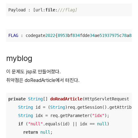
Payload : [url:
file
:
///flag]
FLAG
 : codegate
2022
{
8953
bf
834
fdde
34
ae
51937975
c
78
a
895
myblog
이 문제도 jsp로 만들어졌다.
취약점은 doReadArticle에서 터진다.
private
String
[] 
doReadArticle
(
HttpServletRequest re
String
 id = (
String
)req.getSession().getAttribut
String
 idx = req.getParameter(
"idx"
);

if
 (
"null"
.equals(id) || idx == 
null
)

return
null
; 
