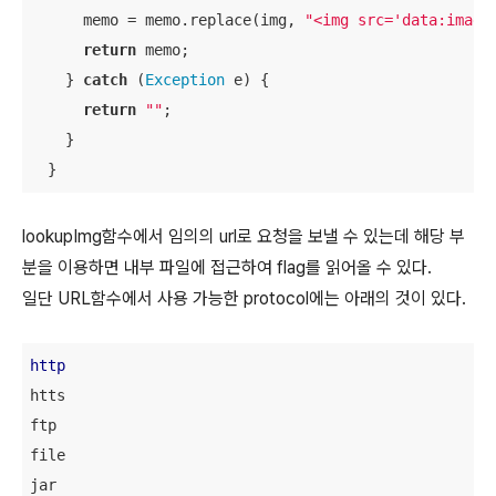
      memo = memo.replace(img, 
"<img src='data:image
return
 memo;

    } 
catch
 (
Exception
 e) {

return
""
;

    } 

  }
lookupImg함수에서 임의의 url로 요청을 보낼 수 있는데 해당 부
분을 이용하면 내부 파일에 접근하여 flag를 읽어올 수 있다.
일단 URL함수에서 사용 가능한 protocol에는 아래의 것이 있다.
http
htts

ftp

file

jar