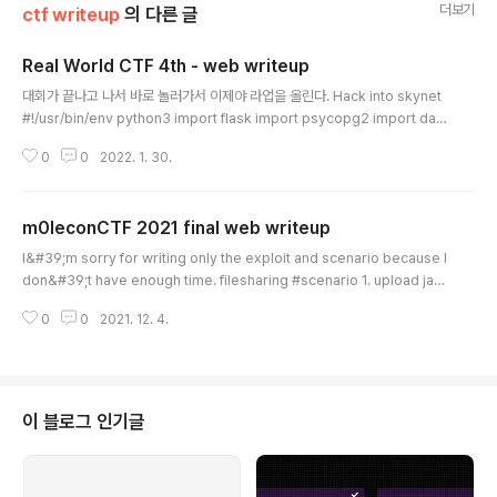
더보기
ctf writeup
의 다른 글
Real World CTF 4th - web writeup
글 내용
대회가 끝나고 나서 바로 놀러가서 이제야 라업을 올린다. Hack into skynet
#!/usr/bin/env python3 import flask import psycopg2 import dat
etime import hashlib from skynet import Skynet app = flask.Flask
0
0
2022. 1. 30.
(__name__, static_url_path='') skynet = Skynet() def skynet_dete
ct(): req = { 'method': flask.request.method, 'path': flask.request.f
ull_path, 'host': flask.request.headers.get('host'), 'content_type': f
m0leconCTF 2021 final web writeup
lask.request.headers..
글 내용
I&#39;m sorry for writing only the exploit and scenario because I
don&#39;t have enough time. filesharing #scenario 1. upload jav
ascript file 2. share admin 3. xss in /play 4. bypass csp via error
0
0
2021. 12. 4.
page 5 inject script into error pageexploit.js a = window.open(&
#39;/&#39; + &#39;x&#39;.repeat(4100)); setTimeout(function()
{ a.document.body.innerHTML = ``; }, 1000);" payload https://file
sharing.m0..
이 블로그 인기글