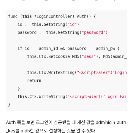
func (
this
 *LoginController) Auth() {

    id := 
this
.GetString(
"id"
)

    password := 
this
.GetString(
"password"
)

if
 id == admin_id && password == admin_pw {

this
.Ctx.SetCookie(Md5(
"sess"
), Md5(admin_id
this
.Ctx.WriteString(
"<script>alert('Login S
return
    }

this
.Ctx.WriteString(
"<script>alert('Login Fail'
}
Auth 쪽을 보면 로그인이 성공했을 때 세션 값을 adminid + auth
_key를 md5한 값으로 설정하는 것을 알 수 있다.