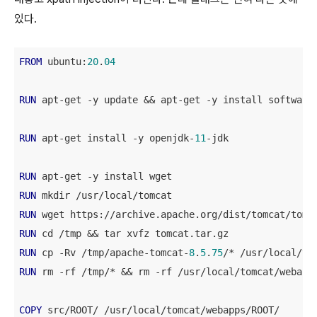
있다.
FROM
 ubuntu:
20
.
04
RUN
 apt-get -y update && apt-get -y install software-
RUN
 apt-get install -y openjdk-
11
-jdk

RUN
RUN
RUN
 wget https://archive.apache.org/dist/tomcat/tomc
RUN
RUN
 cp -Rv /tmp/apache-tomcat-
8
.
5
.
75
RUN
 rm -rf /tmp/* && rm -rf /usr/local/tomcat/webapps
COPY
 src/ROOT/ /usr/local/tomcat/webapps/ROOT/
